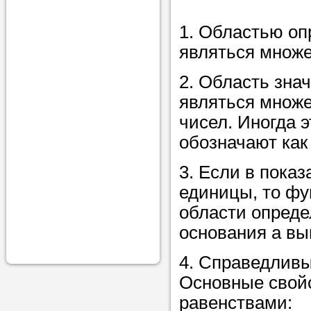
проконсульти
1. Областью оп
вопросам обр
являться множе
Задайте свои
профессиона
2. Область зна
являться множ
Больше не на
чисел. Иногда 
голову, к кому
обозначают как
помощью - для
Nado5.ru!
3. Если в пока
единицы, то фу
области опреде
Наши реп
основания а в
помогут в
4. Справедливы
Основные свой
равенствами: