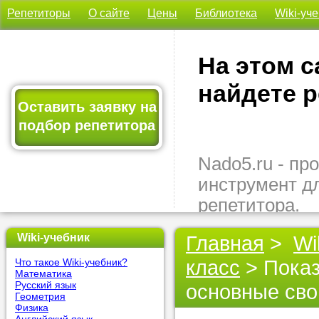
Репетиторы
О сайте
Цены
Библиотека
Wiki-уч
На этом с
найдете р
Оставить заявку на
подбор репетитора
Nado5.ru - п
инструмент д
репетитора.
Здесь вы най
Wiki-учебник
Главная
>
Wi
подходящего 
класс
> Показ
Что такое Wiki-учебник?
быстро, удо
Математика
бесплатно.
Русский язык
основные сво
Геометрия
Физика
Оставьте заяв