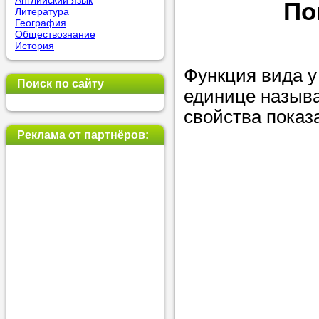
Английский язык
По
Литература
позвоните на
География
Обществознание
репетитора, у
История
пожелания.
Функция вида y
Поиск по сайту
Или найдите 
единице называ
нашей базе с
свойства показ
используя фи
Реклама от партнёров:
Получите
консульт
телефону
Мы всегда ра