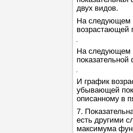
двух видов.
Прислушайте
На следующем 
советам, что
возрастающей п
репетитора б
Совет 2.
Если
На следующем 
заявку на под
показательной 
то в поле «в
укажите как 
И график возра
подробностей
убывающей пока
чтобы мы мог
описанному в пя
самого подх
репетитора.
7. Показательн
есть другими с
максимума фун
Мы найде