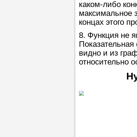
каком-либо кон
в течение
максимальное з
концах этого пр
8. Функция не я
Прислушайте
Показательная 
советам, что
видно и из гра
репетитора б
относительно о
Совет 3.
Вопр
Н
сложившемус
студент-реп
хорошо справ
задачей. Он 
цена ниже, и 
найдет общий
учеником.