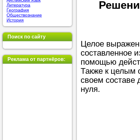
Английский язык
Решени
Литература
позвоните на
География
Обществознание
репетитора, у
История
пожелания.
Поиск по сайту
Или найдите 
Целое выражени
нашей базе с
составленное и
используя фи
Реклама от партнёров:
помощью дейст
Также к целым 
своем составе 
Получите
нуля.
консульт
телефону
Мы всегда ра