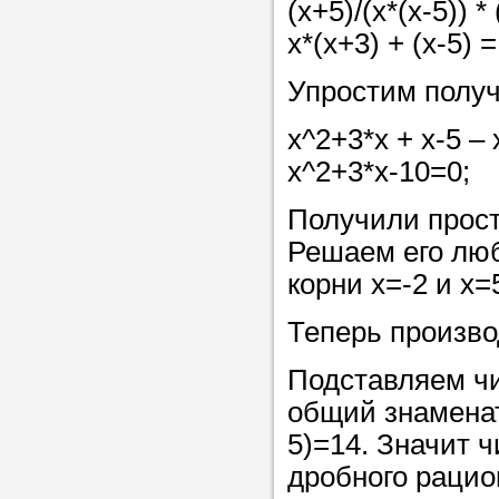
(x+5)/(x*(x-5)) * 
x*(x+3) + (x-5) =
Упростим получ
x^2+3*x + x-5 – x
x^2+3*x-10=0;
Получили прост
Решаем его люб
корни x=-2 и x=
Теперь произво
Подставляем чи
общий знаменате
5)=14. Значит ч
дробного рацио