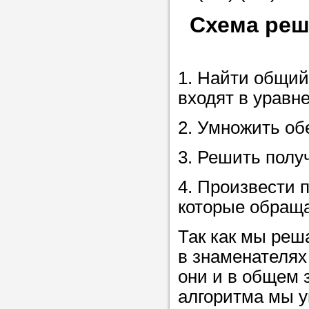
Схема реш
Прислушайте
советам, что
1. Найти общий
репетитора б
входят в уравн
Совет 2.
Если
2. Умножить об
заявку на под
то в поле «в
3. Решить полу
укажите как 
4. Произвести п
подробностей
которые обраща
чтобы мы мог
самого подх
Так как мы реш
репетитора.
в знаменателях
они и в общем 
алгоритма мы у
Мы найде