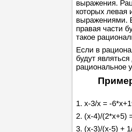
выражения. Рац
Прислушайте
которых левая 
советам, что
выражениями. 
репетитора б
правая части б
Совет 1.
Чтоб
такое рационал
упростить про
Если в рациона
достаточно л
будут являться
нам, и операт
рациональное 
репетитора, к
максимально 
Приме
ваши требова
1. x-3/x = -6*x+
Мы подб
2. (x-4)/(2*x+5) 
репетитор
3. (x-3)/(x-5) + 1