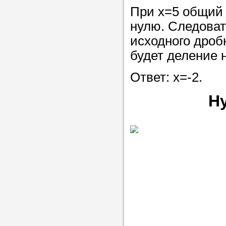
При х=5 общий 
нулю. Следоват
исходного дроб
будет деление н
Ответ: х=-2.
Н