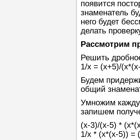
появится посто
в течение
знаменатель бу
него будет бес
делать проверк
Прислушайте
Рассмотрим п
советам, что
Решить дробное
репетитора б
1/x = (x+5)/(x*(x-
Совет 3.
Вопр
Будем придерж
сложившемус
общий знаменат
студент-реп
хорошо справ
Умножим кажду
задачей. Он 
запишем получе
цена ниже, и 
(x-3)/(x-5) * (x*(
найдет общий
1/x * (x*(x-5)) = 
учеником.