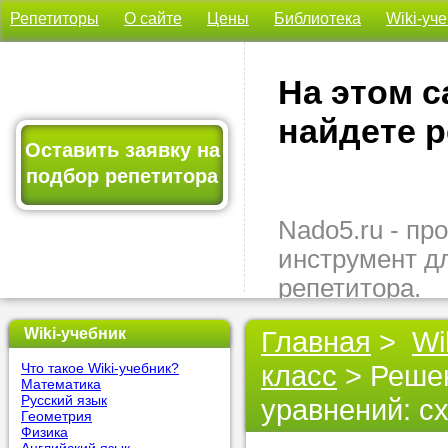
Репетиторы
О сайте
Цены
Библиотека
Wiki-уч
На этом с
найдете р
Оставить заявку на
подбор репетитора
Nado5.ru - п
инструмент д
репетитора.
Здесь вы най
Wiki-учебник
Главная
>
Wi
подходящего 
класс
> Реше
Что такое Wiki-учебник?
быстро, удо
Математика
бесплатно.
Русский язык
уравнений: с
Геометрия
Физика
Оставьте заяв