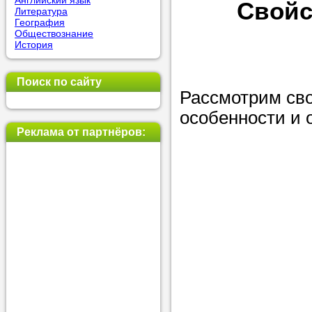
Английский язык
Свойс
Литература
позвоните на
География
Обществознание
репетитора, у
История
пожелания.
Поиск по сайту
Или найдите 
Рассмотрим сво
нашей базе с
особенности и о
используя фи
Реклама от партнёров:
Получите
консульт
телефону
Мы всегда ра