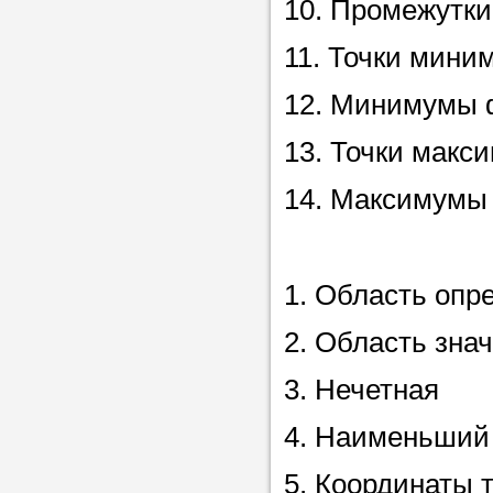
10. Промежутки 
в течение
11. Точки миним
12. Минимумы ф
Прислушайте
13. Точки макси
советам, что
14. Максимумы 
репетитора б
Совет 3.
Вопр
сложившемус
1. Область опред
студент-реп
2. Область зна
хорошо справ
задачей. Он 
3. Нечетная
цена ниже, и 
4. Наименьший 
найдет общий
учеником.
5. Координаты 