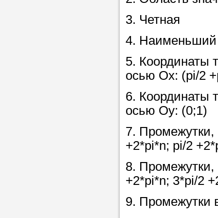
3. Четная
Прислушайте
4. Наименьший 
советам, что
репетитора б
5. Координаты 
осью Ох: (pi/2 +p
Совет 2.
Если
заявку на под
6. Координаты 
то в поле «в
осью Оу: (0;1)
укажите как 
7. Промежутки, 
подробностей
+2*pi*n; pi/2 +2*
чтобы мы мог
самого подх
8. Промежутки, 
репетитора.
+2*pi*n; 3*pi/2 +
9. Промежутки во
Мы найде