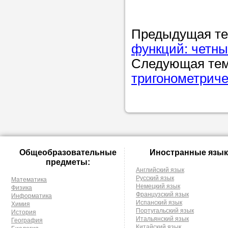
Предыдущая т
функций: четны
Следующая те
тригонометриче
Общеобразовательные
Иностранные язык
предметы:
Английский язык
Русский язык
Математика
Немецкий язык
Физика
Французский язык
Информатика
Испанский язык
Химия
Португальский язык
История
Итальянский язык
География
Китайский язык