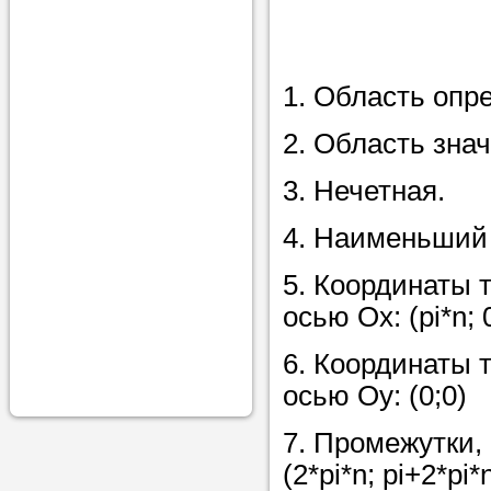
проконсульти
вопросам обр
Задайте свои
1. Область опр
профессиона
2. Область значе
Больше не на
3. Нечетная.
голову, к кому
помощью - для
4. Наименьший 
Nado5.ru!
5. Координаты 
осью Ох: (pi*n; 
Наши реп
6. Координаты 
помогут в
осью Оу: (0;0)
7. Промежутки,
(2*pi*n; pi+2*pi*