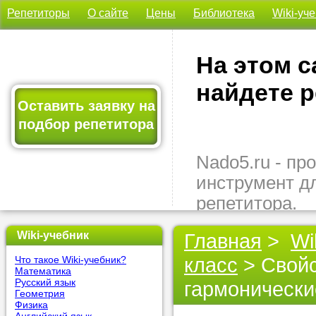
Репетиторы
О сайте
Цены
Библиотека
Wiki-уч
На этом с
найдете р
Оставить заявку на
подбор репетитора
Nado5.ru - п
инструмент д
репетитора.
Здесь вы най
Wiki-учебник
Главная
>
Wi
подходящего 
класс
> Свойс
Что такое Wiki-учебник?
быстро, удо
Математика
бесплатно.
Русский язык
гармонически
Геометрия
Физика
Оставьте заяв