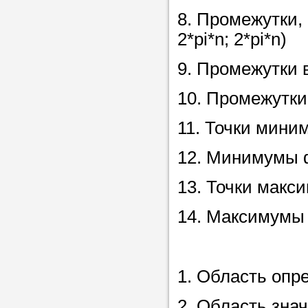
Прислушайте
8. Промежутки, 
советам, что
2*pi*n; 2*pi*n)
репетитора б
9. Промежутки во
Совет 1.
Чтоб
10. Промежутки у
упростить про
достаточно л
11. Точки миним
нам, и операт
12. Минимумы ф
репетитора, к
максимально 
13. Точки макси
ваши требова
14. Максимумы 
Мы подб
1. Область опр
репетитор
2. Область значе