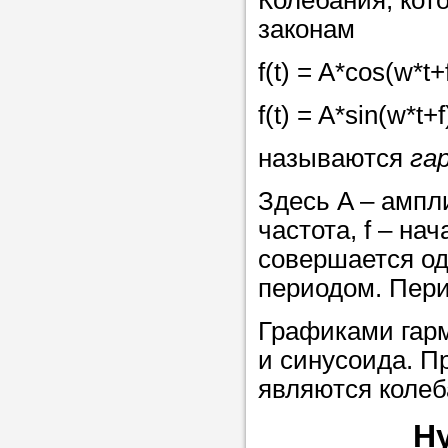
Колебания, кот
законам
f(t) = A*cos(w*t+f
f(t) = A*sin(w*t+f
называются
га
Здесь A – ампл
частота, f – на
совершается од
периодом. Пери
Графиками гарм
и синусоида. П
являются колеб
Н