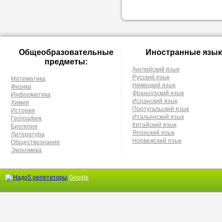
проконсульти
вопросам обр
Задайте свои
Общеобразовательные
Иностранные язык
профессиона
предметы:
Английский язык
Больше не на
Русский язык
Математика
Немецкий язык
Физика
голову, к кому
Французский язык
Информатика
Испанский язык
Химия
помощью - для
Португальский язык
История
Итальянский язык
Nado5.ru!
География
Китайский язык
Биология
Японский язык
Литература
Норвежский язык
Обществознание
Экономика
Наши реп
помогут в
Google