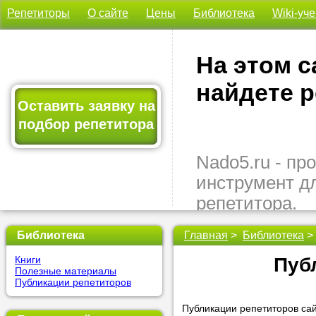
Репетиторы
О сайте
Цены
Библиотека
Wiki-уч
На этом с
найдете р
Оставить заявку на
подбор репетитора
Nado5.ru - п
инструмент д
репетитора.
Здесь вы най
Библиотека
Главная
>
Библиотека
>
подходящего 
Книги
Пуб
быстро, удо
Полезные материалы
бесплатно.
Публикации репетиторов
Публикации репетиторов сай
Оставьте заяв