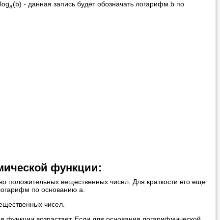
log
(b) - данная запись будет обозначать логарифм b по
a
вонить нам, и
ования.
 пожелания»
ти
самого
мической функции:
во положительных вещественных чисел. Для краткости его еще
 логарифм по основанию а.
вещественных чисел.
 справляется со
ия функции возрастает. Если для основания логарифмической
 язык с