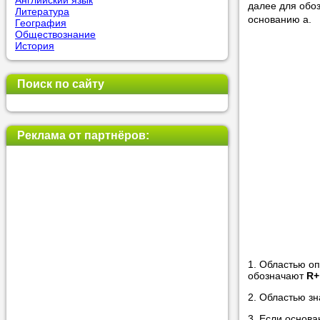
Английский язык
далее для обо
Литература
основанию а.
География
Обществознание
Прислушай
История
Совет 1.
Ч
оператор 
Поиск по сайту
Мы п
Реклама от партнёров:
Прислушай
Совет 2.
Е
укажите к
подходящ
Мы н
1. Областью о
обозначают
R+
Прислушай
2. Областью з
Совет 3.
В
3. Если основ
своей зад