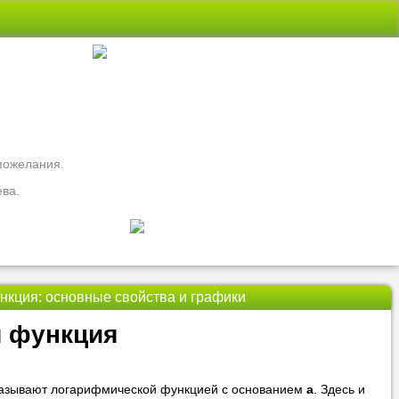
 пожелания.
ева.
кция: основные свойства и графики
свои вопросы
 функция
ть
Nado5.ru!
называют логарифмической функцией с основанием
а
. Здесь и