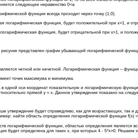
няется следующее неравенство 0<a
рифмической функции всегда проходит через точку (1;0).
ая логарифмическая функция, будет положительной при x>1, и отр
логарифмическая функция, будет отрицательной при х>1, и полож
рисунке представлен график убывающей логарифмической функции
 является четной или нечетной. Логарифмическая функция – функц
 имеет точек максимума и минимума.
ь в одной оси координат показательную и логарифмическую функци
тносительно прямой y = x. Данное утверждение показано на след
ше утверждение будет справедливо, как для возрастающих, так и
имер: найти область определения логарифмической функции f(x) =
йств логарифмической функции, областью определения является в
ия будет определена для таких х, при которых 4 - 5*x>0. Решаем э