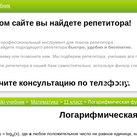
ебник
ом сайте вы найдете репетитора!
- профессиональный инструмент для поиска репетитора.
найдете подходящего репетитора
быстро, удобно и бесплатно.
заявку или позвоните нам. Мы подберем репетитора, учитывая все
те репетитора в нашей базе самостоятельно, используя фильтр сл
чите консультацию по телефону.
•
•
•
•
•
iki-учебник
>
Математика
>
11 класс
> Логарифмическая фун
 рады проконсультировать Вас по вопросам образования. Задайте 
оналам.
Логарифмическая
 надо ломать голову, к кому обратиться за помощью - для этого ес
 репетиторы помогут вам.
 = log
(x), где
a
любое положительное число не равное единице, 
a