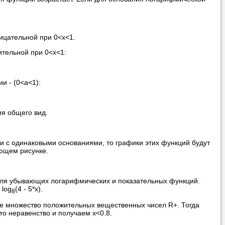
ицательной при 0<х<1.
ительной при 0<x<1:
 - (0<a<1):
ия общего вид.
и с одинаковыми основаниями, то графики этих функций будут
ующем рисунке.
 для убывающих логарифмических и показательных функций.
 log
(4 - 5*x).
8
се множество положительных вещественных чисел R+. Тогда
то неравенство и получаем x<0.8.