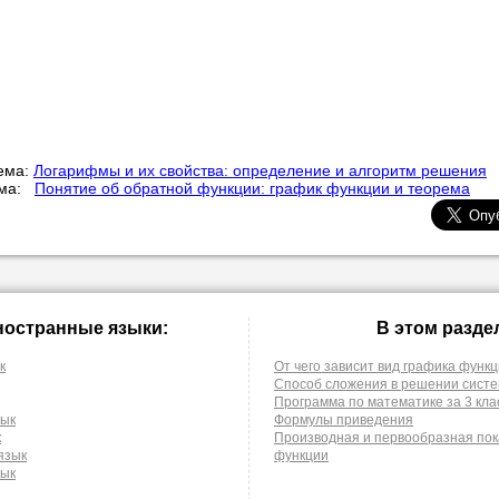
ема:
Логарифмы и их свойства: определение и алгоритм решения
ема:
Понятие об обратной функции: график функции и теорема
ностранные языки:
В этом разде
к
От чего зависит вид графика функ
Способ сложения в решении систе
Программа по математике за 3 кла
зык
Формулы приведения
к
Производная и первообразная по
язык
функции
зык