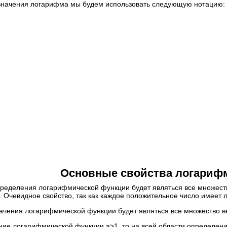
значения логарифма мы будем использовать следующую нотацию: 
тесь к нашим советам, чтобы найти репетитора быстрее:
тобы значительно упростить процесс поиска, достаточно лишь поз
найдет репетитора, который максимально подходит под ваши треб
одберем репетитора бесплатно!
тесь к нашим советам, чтобы найти репетитора быстрее:
сли вы оставляете заявку на подбор репетитора, то в поле «ваши
ак можно больше подробностей и требований, чтобы мы могли най
его вам репетитора.
айдем репетитора в течение дня!
Основные свойства логариф
пределения логарифмической функции будет являться все множест
. Очевидное свойство, так как каждое положительное число имеет
тесь к нашим советам, чтобы найти репетитора быстрее:
начения логарифмической функции будет являться все множество 
опреки сложившемуся мнению,
студент-репетитор
очень хорошо
ание логарифмической функции a>1, то на всей области определен
ачей. Он более мобилен, цена ниже, и он с легкостью найдет общий