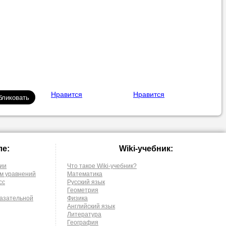
Нравится
Нравится
ле:
Wiki-учебник:
ции
Что такое Wiki-учебник?
м уравнений
Математика
сс
Русский язык
Геометрия
казательной
Физика
Английский язык
Литература
География